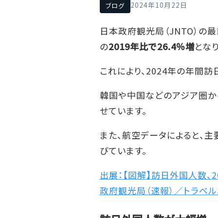
2024年10月22日
ブログ
日本政府観光局（JNTO）の
の
2019年比で26.4％増
となり
これにより、2024年の年間
韓国や中国などのアジア圏か
せています。
また、航空データによると、
びています。
出展：【図解】訪日外国人数、
政府観光局（速報）／トラベル