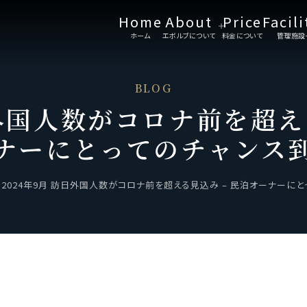
Home
About
Price
Facili
ホーム
エボルブについて
料金について
管理施設
BLOG
日外国人数がコロナ前を超え
ナーにとってのチャンス
>
2024年9月 訪日外国人数がコロナ前を超える見込み – 民泊オーナーに