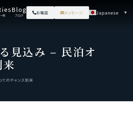
ties
Blog
Japanese
お電話
メッセージ
▼
一例
ブログ
る見込み – 民泊オ
到来
とってのチャンス到来