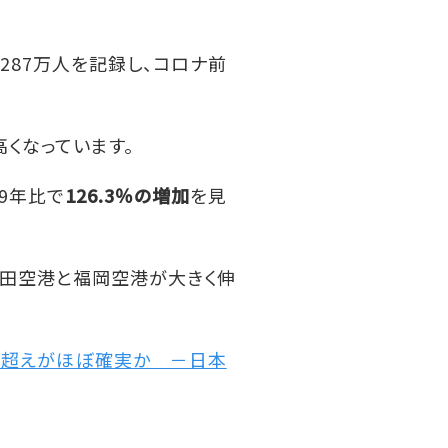
287万人を記録し、コロナ前
くなっています。
19年比で
126.3％の増加
を見
羽田空港と福岡空港が大きく伸
ナ前超えがほぼ確実か －日本